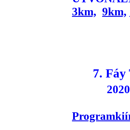
3km,
9km,
7. Fá
2020.
Programkií