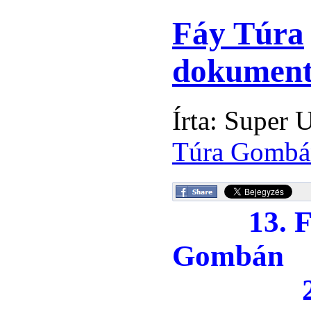
Fáy Túra
dokumen
Írta: Super 
Túra Gombá
13. Fáy
Gombán
2026. 