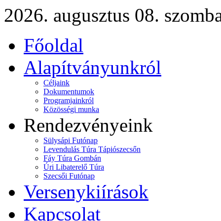
2026. augusztus 08. szomba
Főoldal
Alapítványunkról
Céljaink
Dokumentumok
Programjainkról
Közösségi munka
Rendezvényeink
Sülysápi Futónap
Levendulás Túra Tápiószecsőn
Fáy Túra Gombán
Úri Libaterelő Túra
Szecsői Futónap
Versenykiírások
Kapcsolat