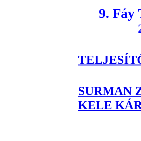
9. Fáy 
2022. j
TELJESÍT
SURMAN Z
KELE KÁR