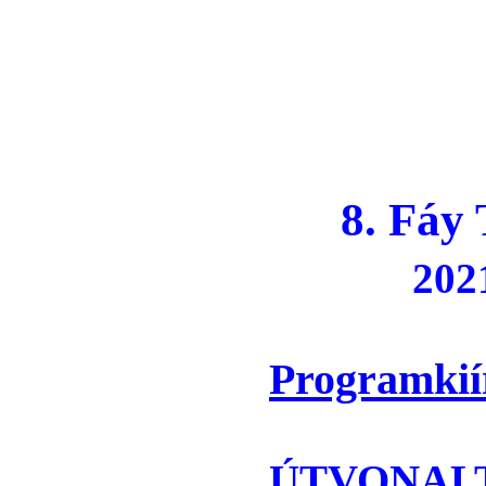
8. Fáy 
2021
Programkií
ÚTVONAL