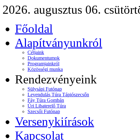
2026. augusztus 06. csütört
Főoldal
Alapítványunkról
Céljaink
Dokumentumok
Programjainkról
Közösségi munka
Rendezvényeink
Sülysápi Futónap
Levendulás Túra Tápiószecsőn
Fáy Túra Gombán
Úri Libaterelő Túra
Szecsői Futónap
Versenykiírások
Kapcsolat