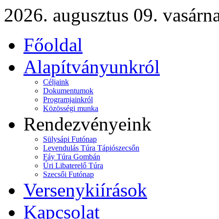
2026. augusztus 09. vasárn
Főoldal
Alapítványunkról
Céljaink
Dokumentumok
Programjainkról
Közösségi munka
Rendezvényeink
Sülysápi Futónap
Levendulás Túra Tápiószecsőn
Fáy Túra Gombán
Úri Libaterelő Túra
Szecsői Futónap
Versenykiírások
Kapcsolat