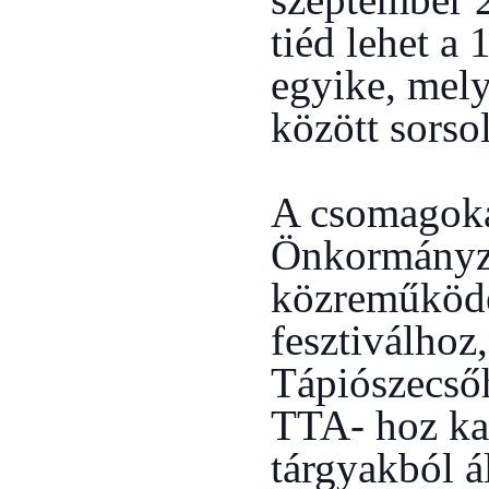
tiéd lehet a
egyike, mel
között sorso
A csomagoka
Önkormányz
közreműködé
fesztiválhoz
Tápiószecső
TTA- hoz ka
tárgyakból ál