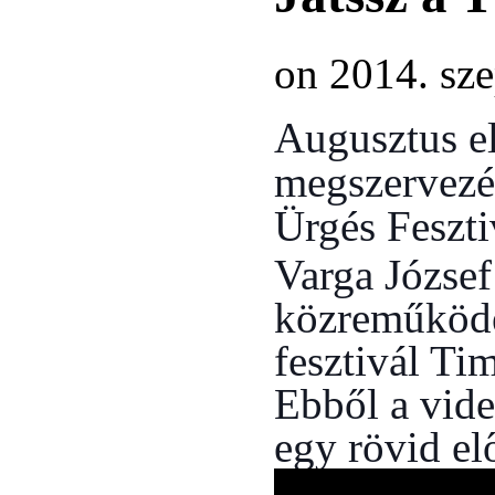
on 2014. sz
Augusztus el
megszervezés
Ürgés Feszti
Varga József
közreműködé
fesztivál Ti
Ebből a vide
egy rövid elő