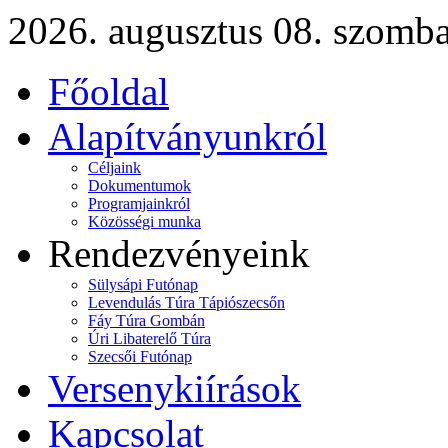
2026. augusztus 08. szomba
Főoldal
Alapítványunkról
Céljaink
Dokumentumok
Programjainkról
Közösségi munka
Rendezvényeink
Sülysápi Futónap
Levendulás Túra Tápiószecsőn
Fáy Túra Gombán
Úri Libaterelő Túra
Szecsői Futónap
Versenykiírások
Kapcsolat