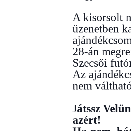
A kisorsolt 
üzenetben ka
ajándékcsom
28-án megre
Szecsői futó
Az ajándékc
nem válthat
J
átssz Velün
azért!