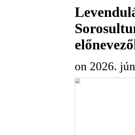
Levendul
Sorosultu
előnevező
on 2026. jún