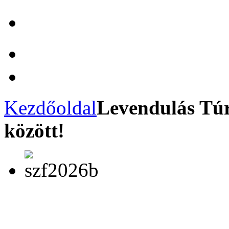
Kezdőoldal
Levendulás Túr
között!