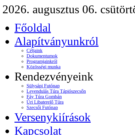
2026. augusztus 06. csütört
Főoldal
Alapítványunkról
Céljaink
Dokumentumok
Programjainkról
Közösségi munka
Rendezvényeink
Sülysápi Futónap
Levendulás Túra Tápiószecsőn
Fáy Túra Gombán
Úri Libaterelő Túra
Szecsői Futónap
Versenykiírások
Kapcsolat