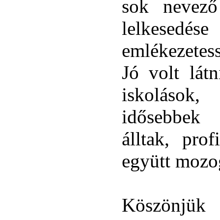
sok nevező
lelkes
emlékezetess
Jó volt lát
iskolások
idősebbek 
álltak, pro
együtt mozog
Köszönjü