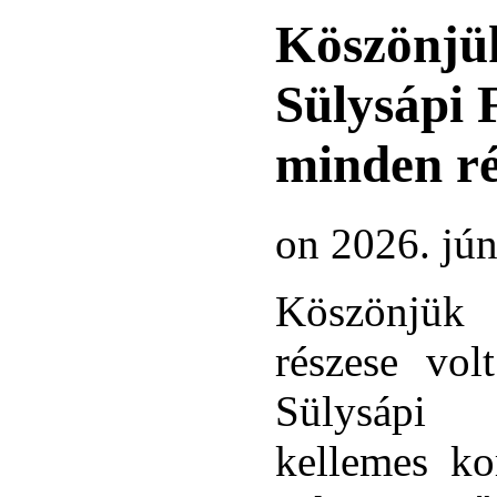
Köszönjük
Sülysápi 
minden ré
on 2026. jún
Köszönjük 
részese vol
Sülysápi
kellemes kor