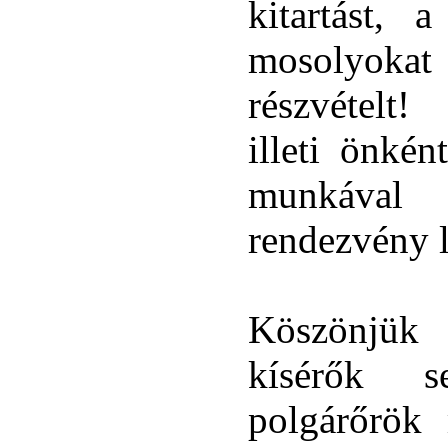
kitartást, 
mosolyokat
részvételt
illeti önkén
munkával
rendezvény l
Köszönjü
kísérők s
polgárőrök 