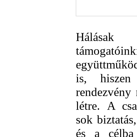
Hálása
támoga
együttműkö
is, hisze
rendezvény 
létre. A csa
sok biztatás
és a célba