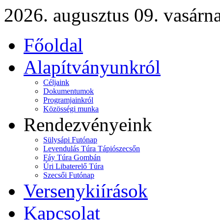
2026. augusztus 09. vasárn
Főoldal
Alapítványunkról
Céljaink
Dokumentumok
Programjainkról
Közösségi munka
Rendezvényeink
Sülysápi Futónap
Levendulás Túra Tápiószecsőn
Fáy Túra Gombán
Úri Libaterelő Túra
Szecsői Futónap
Versenykiírások
Kapcsolat