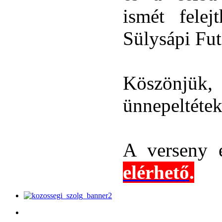
ismét felejt
Sülysápi Fu
Köszönjü
ünnepeltétek
A verseny 
elérhető
.