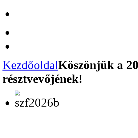
Kezdőoldal
Köszönjük a 20
résztvevőjének!