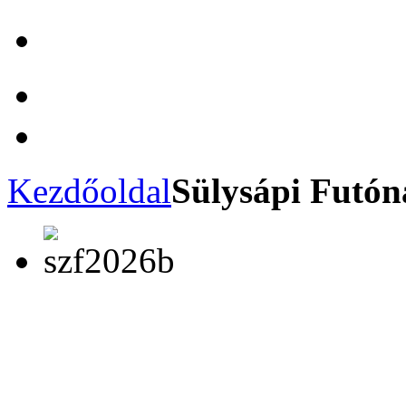
Kezdőoldal
Sülysápi Futón