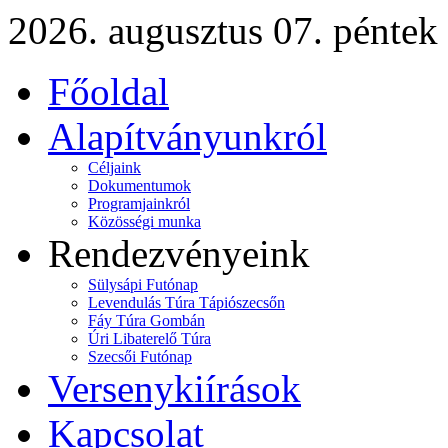
2026. augusztus 07. péntek
Főoldal
Alapítványunkról
Céljaink
Dokumentumok
Programjainkról
Közösségi munka
Rendezvényeink
Sülysápi Futónap
Levendulás Túra Tápiószecsőn
Fáy Túra Gombán
Úri Libaterelő Túra
Szecsői Futónap
Versenykiírások
Kapcsolat