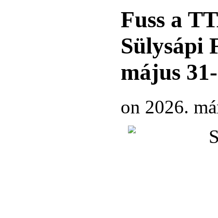
Fuss a TT
Sülysápi
május 31-
on 2026. már