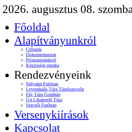
2026. augusztus 08. szomba
Főoldal
Alapítványunkról
Céljaink
Dokumentumok
Programjainkról
Közösségi munka
Rendezvényeink
Sülysápi Futónap
Levendulás Túra Tápiószecsőn
Fáy Túra Gombán
Úri Libaterelő Túra
Szecsői Futónap
Versenykiírások
Kapcsolat