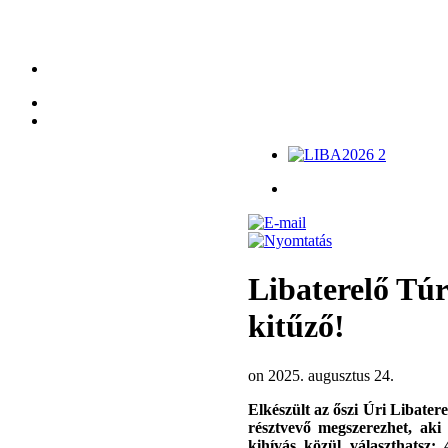
Libaterelő Túra
kitűző!
on 2025. augusztus 24.
Elkészült az őszi Úri Libater
résztvevő megszerezhet, aki t
kihívás közül választhats