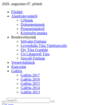
2026. augusztus 07. péntek
Főoldal
Alapítványunkról
Céljaink
Dokumentumok
Programjainkról
Közösségi munka
Rendezvényeink
Sülysápi Futónap
Levendulás Túra Tápiószecsőn
Fáy Túra Gombán
Úri Libaterelő Túra
Szecsői Futónap
Versenykiírások
Kapcsolat
Galéria
Galéria 2017
Galéria 2016
Galéria 2015
Galéria 2014
Galéria 2013