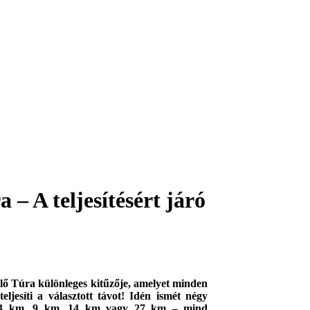
 – A teljesítésért járó
elő Túra különleges kitűzője, amelyet minden
eljesíti a választott távot! Idén ismét négy
z: 4 km, 9 km, 14 km vagy 27 km – mind