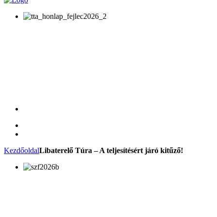
Kezdőoldal
Libaterelő Túra – A teljesítésért járó kitűző!