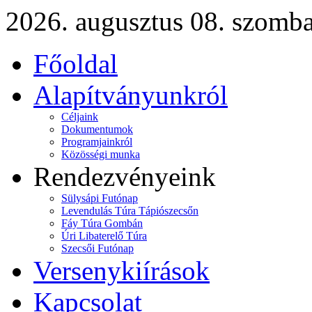
2026. augusztus 08. szomba
Főoldal
Alapítványunkról
Céljaink
Dokumentumok
Programjainkról
Közösségi munka
Rendezvényeink
Sülysápi Futónap
Levendulás Túra Tápiószecsőn
Fáy Túra Gombán
Úri Libaterelő Túra
Szecsői Futónap
Versenykiírások
Kapcsolat