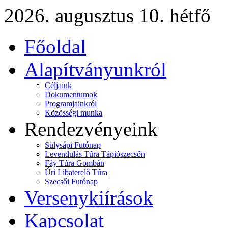
2026. augusztus 10. hétfő
Főoldal
Alapítványunkról
Céljaink
Dokumentumok
Programjainkról
Közösségi munka
Rendezvényeink
Sülysápi Futónap
Levendulás Túra Tápiószecsőn
Fáy Túra Gombán
Úri Libaterelő Túra
Szecsői Futónap
Versenykiírások
Kapcsolat