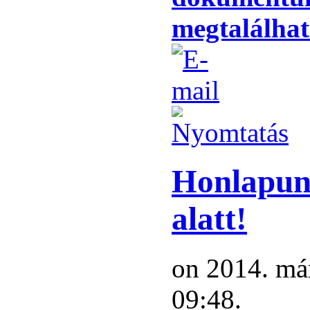
megtalálhat
Honlapunk
alatt!
on 2014. már
09:48.