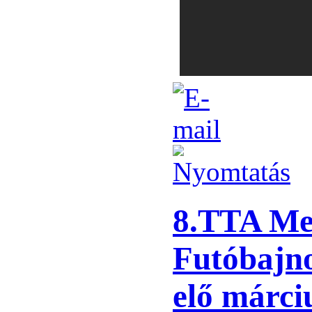
8.TTA Me
Futóbajn
elő márciu