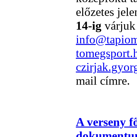
előzetes jel
14-ig
várjuk
info@tapiom
tomegsport.
czirjak.gyo
mail címre.
A verseny f
dokumentum