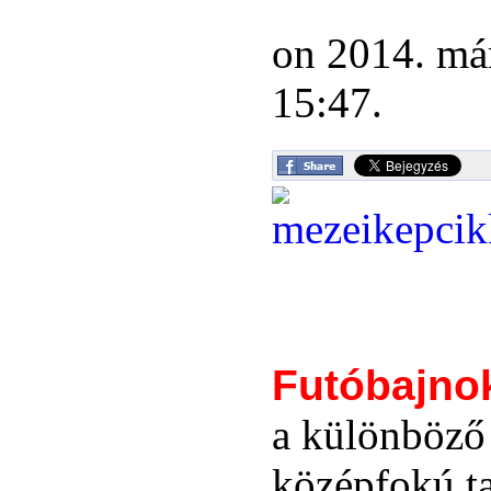
on 2014. már
15:47.
Futóbajno
a különböző 
középfokú t